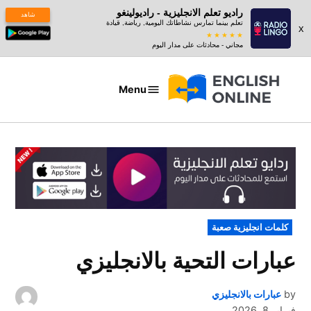
راديو تعلم الانجليزية - راديولينغو
شاهد
تعلم بينما تمارس نشاطاتك اليومية, رياضة, قيادة
x
مجاني - محادثات على مدار اليوم
Ski
t
Menu
عبارات
conten
بالانجليزي
POSTED
كلمات انجليزية صعبة
IN
عبارات التحية بالانجليزي
by
عبارات بالانجليزي
فبراير 8, 2026