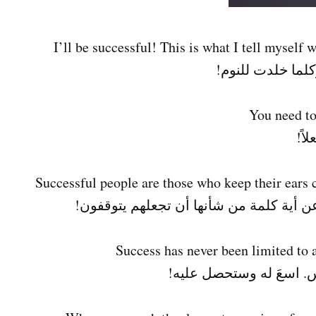
لما خلدت للنوم!
اً!
عن أية كلمة من شأنها أن تجعلهم يتوقفون!
اس. اسعَ له وستحصل عليه!