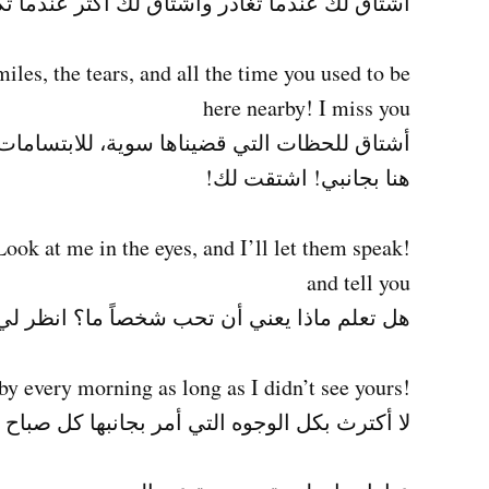
أشتاق لك عندما تغادر وأشتاق لك أكثر عندما تك
iles, the tears, and all the time you used to be
here nearby! I miss you
أشتاق للحظات التي قضيناها سوية، للابتسامات 
هنا بجانبي! اشتقت لك!
ook at me in the eyes, and I’ll let them speak
and tell you
هل تعلم ماذا يعني أن تحب شخصاً ما؟ انظر لي
!I do not care about all the faces I pass by every morning as long as I didn’t see yours
لا أكترث بكل الوجوه التي أمر بجانبها كل صباح ط