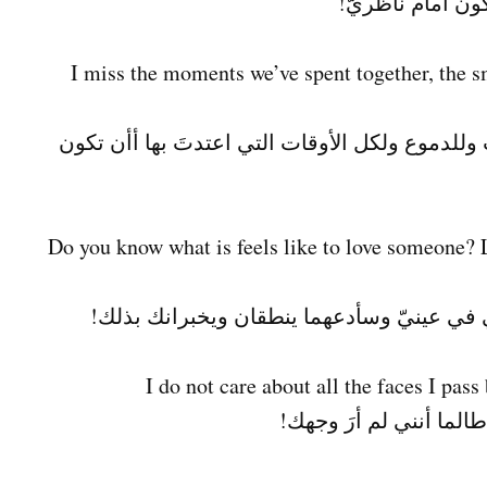
ون أمام ناظريّ!
I miss the moments we’ve spent together, the sm
وللدموع ولكل الأوقات التي اعتدتَ بها أأن تكون
!Do you know what is feels like to love someone? L
 في عينيّ وسأدعهما ينطقان ويخبرانك بذلك!
الما أنني لم أرَ وجهك!