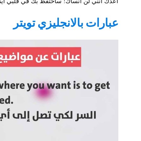
أعدك أنني لن أنساك! سأحتفظ بك في قلبي أين
عبارات بالانجليزي تويتر