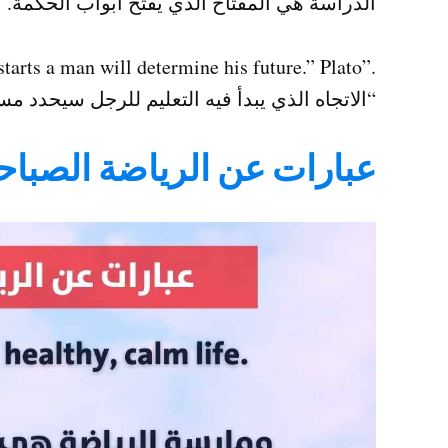
الدراسة هي المفتاح الذي يفتح أبواب الحكمة.
.”The direction in which education starts a man will determine his future.” Plato
“الاتجاه الذي يبدأ فيه التعليم للرجل سيحدد مس
عبارات عن الرياضة الصباحي