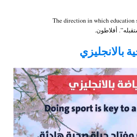
تقبله”. أفلاطون.
ة بالانجليزي