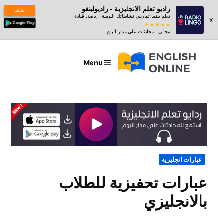
راديو تعلم الانجليزية - راديولينغو
شاهد
تعلم بينما تمارس نشاطاتك اليومية, رياضة, قيادة
x
مجاني - محادثات على مدار اليوم
Ski
t
Menu
عبارات
conten
بالانجليزي
POSTED
عبارات انجليزيه
IN
عبارات تحفيزية للطلاب
بالانجليزي