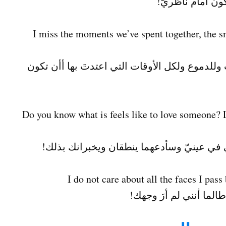
ون أمام ناظريّ!
I miss the moments we’ve spent together, the sm
وللدموع ولكل الأوقات التي اعتدتَ بها أأن تكون
!Do you know what is feels like to love someone? L
 في عينيّ وسأدعهما ينطقان ويخبرانك بذلك!
الما أنني لم أرَ وجهك!