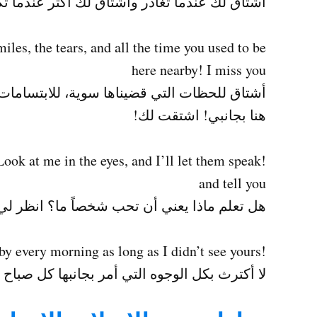
أشتاق لك عندما تغادر وأشتاق لك أكثر عندما تك
iles, the tears, and all the time you used to be
here nearby! I miss you
أشتاق للحظات التي قضيناها سوية، للابتسامات 
هنا بجانبي! اشتقت لك!
ook at me in the eyes, and I’ll let them speak
and tell you
هل تعلم ماذا يعني أن تحب شخصاً ما؟ انظر لي
!I do not care about all the faces I pass by every morning as long as I didn’t see yours
لا أكترث بكل الوجوه التي أمر بجانبها كل صباح ط