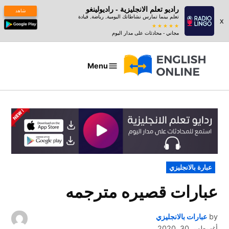
راديو تعلم الانجليزية - راديولينغو
شاهد
تعلم بينما تمارس نشاطاتك اليومية, رياضة, قيادة
x
مجاني - محادثات على مدار اليوم
Ski
t
Menu
عبارات
conten
بالانجليزي
POSTED
عبارة بالانجليزي
IN
عبارات قصيره مترجمه
by
عبارات بالانجليزي
أغسطس 30, 2020