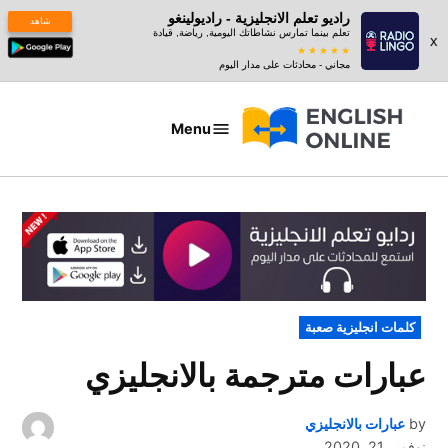
راديو تعلم الانجليزية - راديولينغو
شاهد
تعلم بينما تمارس نشاطاتك اليومية, رياضة, قيادة
x
مجاني - محادثات على مدار اليوم
Ski
t
Menu
عبارات
conten
بالانجليزي
POSTED
كلمات انجليزية صعبة
IN
عبارات مترجمة بالانجليزي
by
عبارات بالانجليزي
نوفمبر 21, 2020