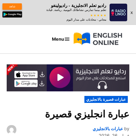
راديو تعلم الانجليزية - راديولينغو
شاهد
تعلم بينما تمارس نشاطاتك اليومية, رياضة, قيادة
x
مجاني - محادثات على مدار اليوم
Ski
t
Menu
عبارات
conten
بالانجليزي
POSTED
عبارات قصيرة بالانجليزي
IN
عبارة انجليزي قصيرة
by
عبارات بالانجليزي
فبراير 26, 2026