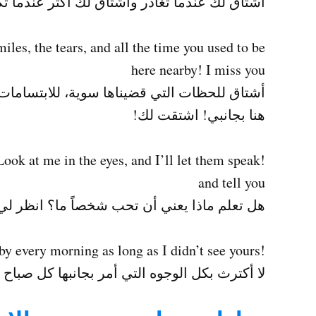
أشتاق لك عندما تغادر وأشتاق لك أكثر عندما تك
iles, the tears, and all the time you used to be
here nearby! I miss you
أشتاق للحظات التي قضيناها سوية، للابتسامات 
هنا بجانبي! اشتقت لك!
ook at me in the eyes, and I’ll let them speak
and tell you
هل تعلم ماذا يعني أن تحب شخصاً ما؟ انظر لي
!I do not care about all the faces I pass by every morning as long as I didn’t see yours
لا أكترث بكل الوجوه التي أمر بجانبها كل صباح ط