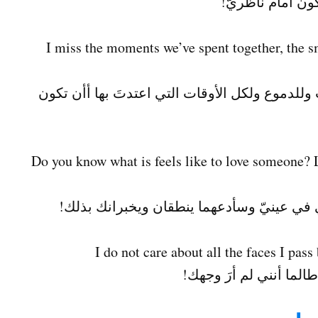
ون أمام ناظريّ!
I miss the moments we’ve spent together, the sm
وللدموع ولكل الأوقات التي اعتدتَ بها أأن تكون
!Do you know what is feels like to love someone? L
 في عينيّ وسأدعهما ينطقان ويخبرانك بذلك!
الما أنني لم أرَ وجهك!