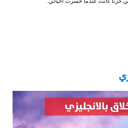
ي حزناً كانت عندما خسرت أحبائي.
زي