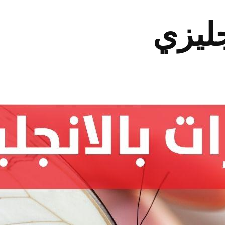
جليزي