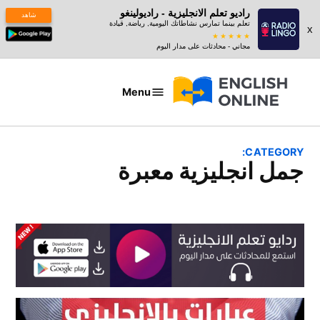
راديو تعلم الانجليزية - راديولينغو
شاهد
تعلم بينما تمارس نشاطاتك اليومية, رياضة, قيادة
x
مجاني - محادثات على مدار اليوم
Ski
t
Menu
عبارات
conten
بالانجليزي
CATEGORY:
جمل انجليزية معبرة