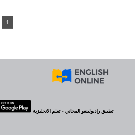
تعدد
1
صفحات
المقالات
تطبيق راديولينغو المجاني - تعلم الانجليزية