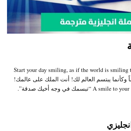
 عن الابتسامة بالانجليزي !Start your day smiling, as if the world is smiling to you!
You’r ابدأ يومك مبتسماً وكأنما يبتسم العالم لك! أنت الملك على عالمك!
.”A smile to your brother is a charity act” Prophet Mohammad “تبسمك في وجه أخيك صدقة”.
نجليزي