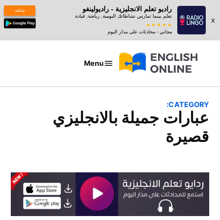
راديو تعلم الانجليزية - راديولينغو
شاهد
تعلم بينما تمارس نشاطاتك اليومية, رياضة, قيادة
x
مجاني - محادثات على مدار اليوم
Ski
t
Menu
عبارات
conten
بالانجليزي
CATEGORY:
عبارات جميلة بالانجليزي
قصيرة