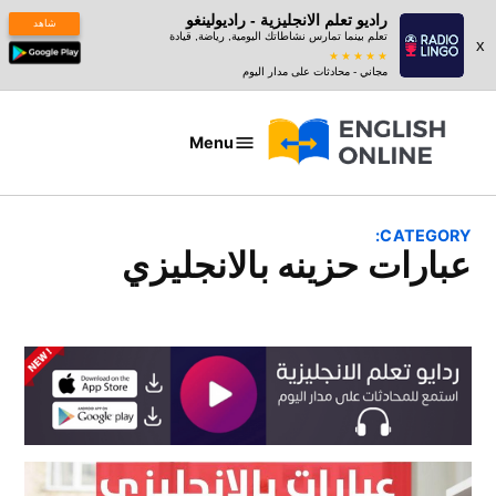
راديو تعلم الانجليزية - راديولينغو
شاهد
تعلم بينما تمارس نشاطاتك اليومية, رياضة, قيادة
x
مجاني - محادثات على مدار اليوم
Ski
t
Menu
عبارات
conten
بالانجليزي
CATEGORY:
عبارات حزينه بالانجليزي