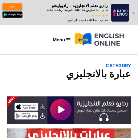
راديو تعلم الانجليزية - راديولينغو
شاهد
تعلم بينما تمارس نشاطاتك اليومية, رياضة, قيادة
x
مجاني - محادثات على مدار اليوم
Ski
t
Menu
عبارات
conten
بالانجليزي
CATEGORY:
عبارة بالانجليزي