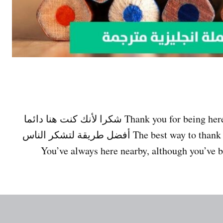
عبارات شكر بالانجليزي .Thank you for being here whenever I need you شكرا لأنك كنت هنا دائما
متى احتجتك. .The best way to thank people is not to disappoint them أفضل طريقة لتشكر الناس
You’ve always here nearby, although you’ve been far in p