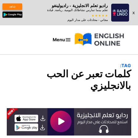
راديو تعلم الانجليزية - راديولينغو
شاهد
تعلم بينما تمارس نشاطاتك اليومية, رياضة, قيادة
x
مجاني - محادثات على مدار اليوم
Ski
t
Menu
عبارات
conten
بالانجليزي
TAG:
كلمات تعبر عن الحب
بالانجليزي