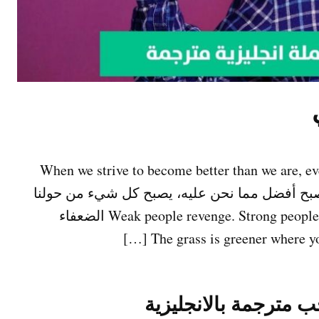
ربي .When we strive to become better than we are, everything around
سعى جاهدين لنصبح أفضل مما نحن عليه، يصبح كل شيء من حولنا
أفضل أيضاً. .Weak people revenge. Strong people forgive. Intelligent people ignore الضعفاء
 مترجمة بالانجليزية