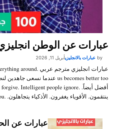
عبارات عن الوطن انجليزي
by
عبارات بالانجليزي
أبريل 11, 2026
عبارات انجليزي مترجم ع
us becomes better too عندما ن
ينتقمون. الأقوياء يغفرون. الأذكياء يتجاهلون. .The grass is greener where you […]
عبارات عن الحب