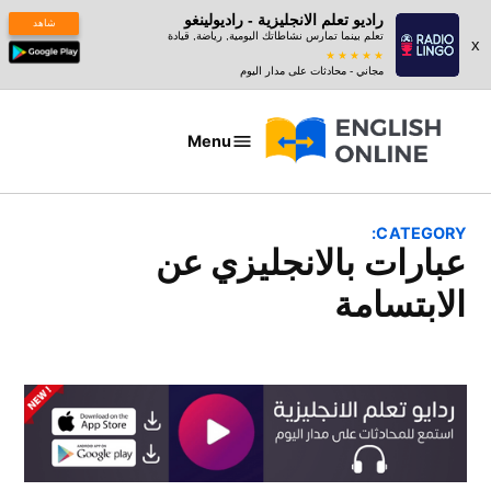
راديو تعلم الانجليزية - راديولينغو
شاهد
تعلم بينما تمارس نشاطاتك اليومية, رياضة, قيادة
x
مجاني - محادثات على مدار اليوم
Ski
t
Menu
عبارات
conten
بالانجليزي
CATEGORY:
عبارات بالانجليزي عن
الابتسامة